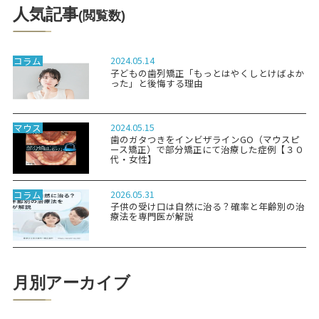
人気記事
(閲覧数)
2024.05.14
コラム
子どもの歯列矯正「もっとはやくしとけばよか
った」と後悔する理由
2024.05.15
マウス
歯のガタつきをインビザラインGO（マウスピ
ース矯正）で部分矯正にて治療した症例【３０
代・女性】
2026.05.31
コラム
子供の受け口は自然に治る？確率と年齢別の治
療法を専門医が解説
月別アーカイブ