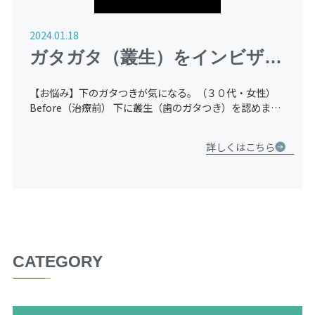
2024.01.18
ガタガタ（叢生）をインビザラ
インGO（マウスピース矯正）
【お悩み】下のガタつきが気になる。（３０代・女性）
にて治療した症例
Before（治療前） 下に叢生（歯のガタつき）を認めま
す。１本だけ内側に入っています。 After（治療後） 内側
にあった歯が前に出てきて、綺麗に並んでいます。 Be
詳しくはこちら
[…]
CATEGORY