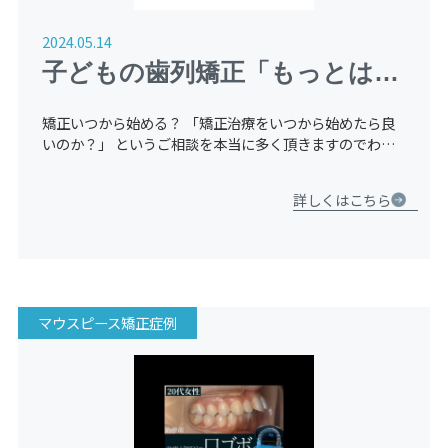
2024.05.14
子どもの歯列矯正「もっとはや
くしとけばよかった」と後悔す
矯正いつから始める？ 「矯正治療をいつから始めたら良
る理由
いのか？」 というご相談を本当に多く頂きますのでわか
りやすくご説明させて頂きます。 皆さんがかかりつけの
歯医者さんでお子様の歯並び相談をした際 「もう少し様
詳しくはこちら
子を見ましょ […]
マウスピース矯正症例