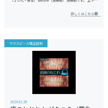
（２０代・男性） Before（治療前） 治療前です。 上下の
かみ合わせが反対（反対咬合）になっています。前歯にガ
タつき（叢生）も認めます。 After（治療後） 治療後 […]
詳しくはこちら
マウスピース矯正症例
2024.01.28