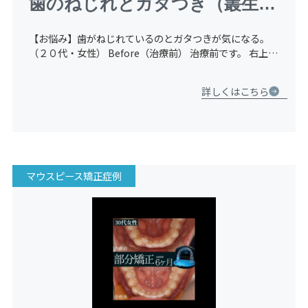
歯のねじれとガタつき（叢生）
のマウスピース矯正（インビザ
【お悩み】歯がねじれているのとガタつきが気になる。
ライン）
（２０代・女性） Before（治療前） 治療前です。 右上の
前歯が大きくねじれており、下の前歯にもガタつき（叢
生）があります。 After（治療後） 治療後です。 右の
詳しくはこちら
[…]
マウスピース矯正症例