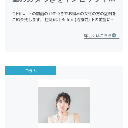
GO（マウスピース矯正）で部
今回は、下の前歯のガタつきでお悩みの女性の方の症例を
分矯正にて治療した症例【３０
ご紹介致します。 症例紹介 Before(治療前) 下の前歯に歯
のガタつき（叢生）を認めます。 精密検査とカウンセリ
代・女性】
ングを行い、患者様と相談の結果、奥歯の咬み合わせがそ
詳しくはこちら
[…]
コラム