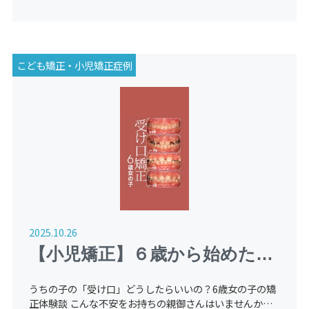
こども矯正・小児矯正症例
2025.10.26
【小児矯正】６歳から始めた受
け口（反対咬合）の症例紹介
うちの子の「受け口」どうしたらいいの？6歳女の子の矯
（経過観察中）
正体験談 こんな不安をお持ちの親御さんはいませんか？