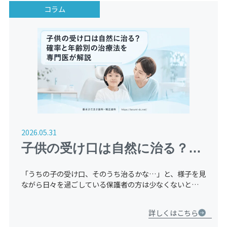
コラム
2026.05.31
子供の受け口は自然に治る？確
率と年齢別の治療法を専門医が
「うちの子の受け口、そのうち治るかな…」と、様子を見
解説
ながら日々を過ごしている保護者の方は少なくないと思い
ます。歯科医院に相談すべきか迷いながらも、「もう少し
待ってみよう」と感じることは自然なことです。 しか
詳しくはこちら
し、結論からお […]