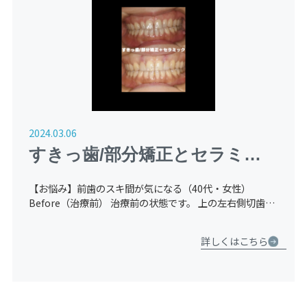
2024.03.06
すきっ歯/部分矯正とセラミッ
ク（ラミネートベニア）【４０
【お悩み】前歯のスキ間が気になる（40代・女性）
代・女性】
Before（治療前） 治療前の状態です。 上の左右側切歯
（２番目の歯）が矮小歯（生まれつき小さい歯）であった
ため、歯と歯の間に隙間を認めます。 ダイレクトボンデ
詳しくはこちら
ィング法 […]