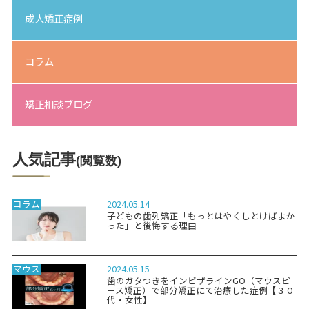
成人矯正症例
コラム
矯正相談ブログ
人気記事
(閲覧数)
2024.05.14
コラム
子どもの歯列矯正「もっとはやくしとけばよか
った」と後悔する理由
2024.05.15
マウス
歯のガタつきをインビザラインGO（マウスピ
ース矯正）で部分矯正にて治療した症例【３０
代・女性】