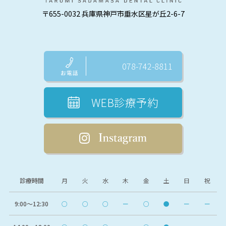
〒655-0032 兵庫県神戸市垂水区星が丘2-6-7
078-742-8811
WEB診療予約
診療時間
月
火
水
木
金
土
日
祝
9:00〜12:30
○
○
○
ー
○
●
ー
ー