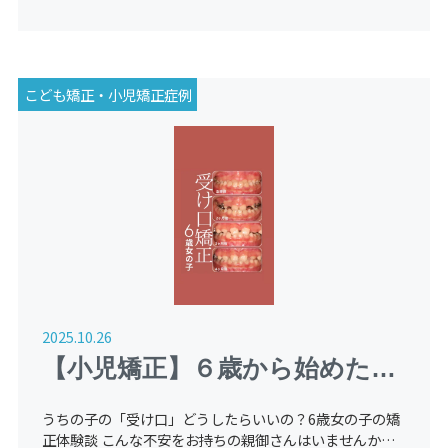
こども矯正・小児矯正症例
2025.10.26
【小児矯正】６歳から始めた受
け口（反対咬合）の症例紹介
うちの子の「受け口」どうしたらいいの？6歳女の子の矯
（経過観察中）
正体験談 こんな不安をお持ちの親御さんはいませんか？