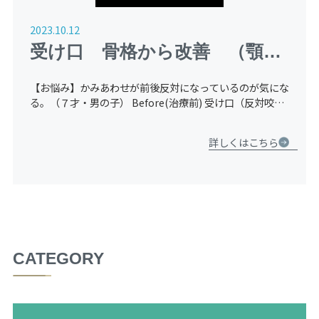
2023.10.12
受け口 骨格から改善 （顎顔
面矯正）
【お悩み】かみあわせが前後反対になっているのが気にな
る。（７才・男の子） Before(治療前) 受け口（反対咬
合）が主訴の患者様です。咬み合わせが反対の受け口の状
態になっています。このままでは将来、受け口のままにな
詳しくはこちら
る可 […]
CATEGORY