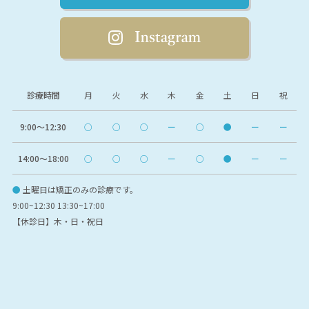
診療時間
月
火
水
木
金
土
日
祝
9:00〜12:30
○
○
○
ー
○
●
ー
ー
14:00〜18:00
○
○
○
ー
○
●
ー
ー
●
土曜日は矯正のみの診療です。
9:00~12:30 13:30~17:00
【休診日】木・日・祝日