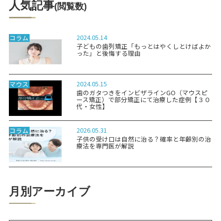
人気記事
(閲覧数)
2024.05.14
コラム
子どもの歯列矯正「もっとはやくしとけばよか
った」と後悔する理由
2024.05.15
マウス
歯のガタつきをインビザラインGO（マウスピ
ース矯正）で部分矯正にて治療した症例【３０
代・女性】
2026.05.31
コラム
子供の受け口は自然に治る？確率と年齢別の治
療法を専門医が解説
月別アーカイブ