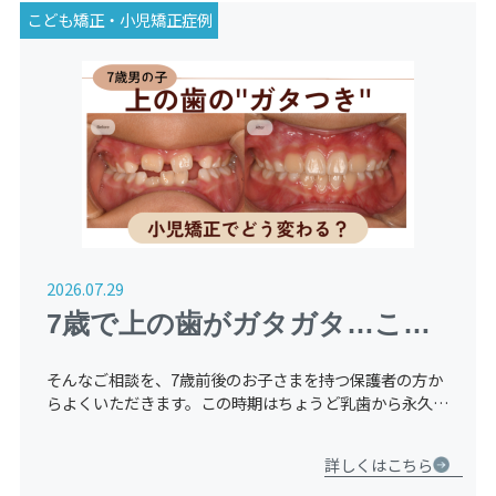
こども矯正・小児矯正症例
2026.07.29
7歳で上の歯がガタガタ…この
ままで大丈夫？成長期だからこ
そんなご相談を、7歳前後のお子さまを持つ保護者の方か
そできる矯正治療
らよくいただきます。この時期はちょうど乳歯から永久歯
へと生え変わるタイミング。実は、歯並びにとってとても
大切な“スタートの時期”でもあります。 今回は、上の歯
詳しくはこちら
のガタつき […]