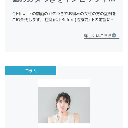
GO（マウスピース矯正）で部
今回は、下の前歯のガタつきでお悩みの女性の方の症例を
分矯正にて治療した症例【３０
ご紹介致します。 症例紹介 Before(治療前) 下の前歯に歯
のガタつき（叢生）を認めます。 精密検査とカウンセリ
代・女性】
ングを行い、患者様と相談の結果、奥歯の咬み合わせがそ
詳しくはこちら
[…]
コラム