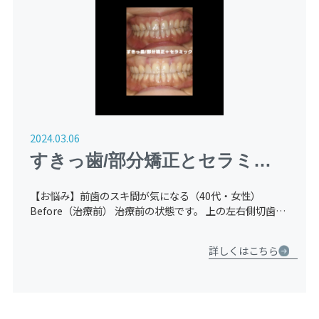
2024.03.06
すきっ歯/部分矯正とセラミッ
ク（ラミネートベニア）【４０
【お悩み】前歯のスキ間が気になる（40代・女性）
代・女性】
Before（治療前） 治療前の状態です。 上の左右側切歯
（２番目の歯）が矮小歯（生まれつき小さい歯）であった
ため、歯と歯の間に隙間を認めます。 ダイレクトボンデ
詳しくはこちら
ィング法 […]