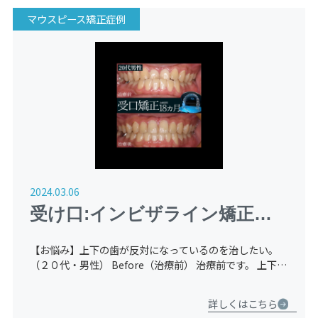
マウスピース矯正症例
2024.03.06
受け口:インビザライン矯正
【２０代：男性】
【お悩み】上下の歯が反対になっているのを治したい。
（２０代・男性） Before（治療前） 治療前です。 上下の
かみ合わせが反対（反対咬合）になっています。前歯にガ
タつき（叢生）も認めます。 After（治療後） 治療後 […]
詳しくはこちら