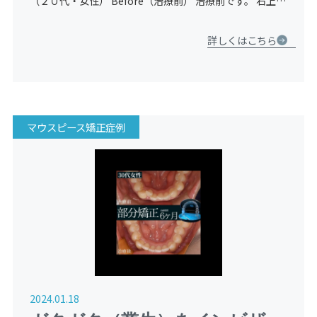
ライン）
（２０代・女性） Before（治療前） 治療前です。 右上の
前歯が大きくねじれており、下の前歯にもガタつき（叢
生）があります。 After（治療後） 治療後です。 右の
詳しくはこちら
[…]
マウスピース矯正症例
2024.01.18