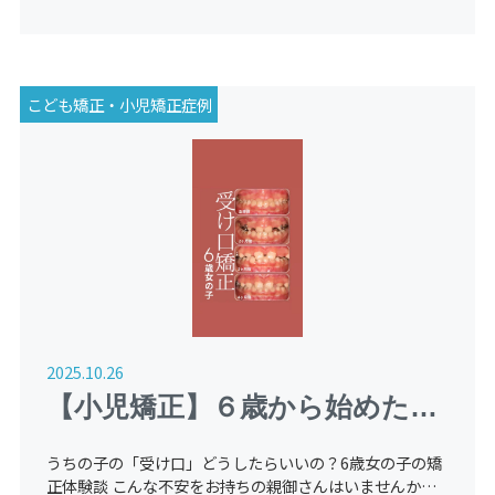
こども矯正・小児矯正症例
2025.10.26
【小児矯正】６歳から始めた受
け口（反対咬合）の症例紹介
うちの子の「受け口」どうしたらいいの？6歳女の子の矯
（経過観察中）
正体験談 こんな不安をお持ちの親御さんはいませんか？