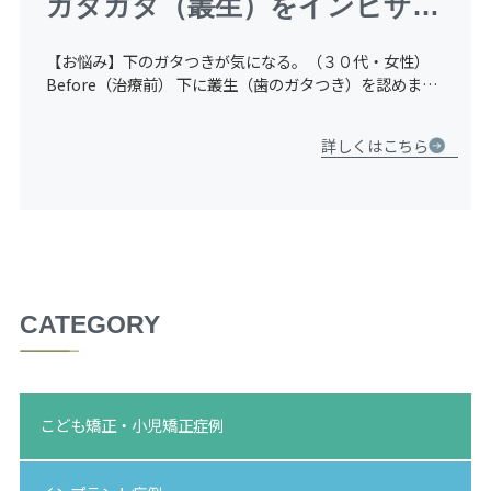
ガタガタ（叢生）をインビザラ
インGO（マウスピース矯正）
【お悩み】下のガタつきが気になる。（３０代・女性）
にて治療した症例
Before（治療前） 下に叢生（歯のガタつき）を認めま
す。１本だけ内側に入っています。 After（治療後） 内側
にあった歯が前に出てきて、綺麗に並んでいます。 Be
詳しくはこちら
[…]
CATEGORY
こども矯正・小児矯正症例