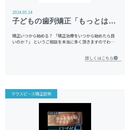
2024.05.14
子どもの歯列矯正「もっとはや
くしとけばよかった」と後悔す
矯正いつから始める？ 「矯正治療をいつから始めたら良
る理由
いのか？」 というご相談を本当に多く頂きますのでわか
りやすくご説明させて頂きます。 皆さんがかかりつけの
歯医者さんでお子様の歯並び相談をした際 「もう少し様
詳しくはこちら
子を見ましょ […]
マウスピース矯正症例