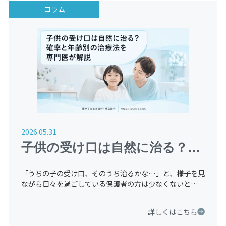
コラム
2026.05.31
子供の受け口は自然に治る？確
率と年齢別の治療法を専門医が
「うちの子の受け口、そのうち治るかな…」と、様子を見
解説
ながら日々を過ごしている保護者の方は少なくないと思い
ます。歯科医院に相談すべきか迷いながらも、「もう少し
待ってみよう」と感じることは自然なことです。 しか
詳しくはこちら
し、結論からお […]