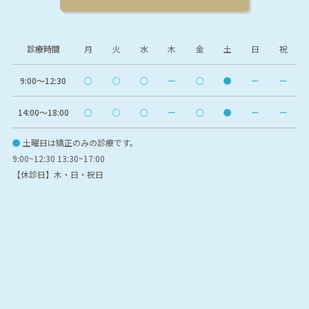
診療時間
月
火
水
木
金
土
日
祝
9:00〜12:30
○
○
○
ー
○
●
ー
ー
14:00〜18:00
○
○
○
ー
○
●
ー
ー
●
土曜日は矯正のみの診療です。
9:00~12:30 13:30~17:00
【休診日】木・日・祝日